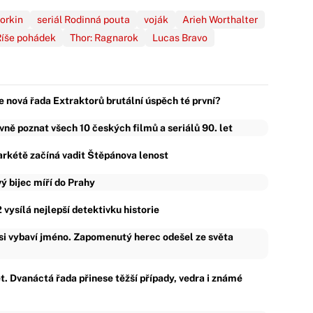
orkin
seriál Rodinná pouta
voják
Arieh Worthalter
Říše pohádek
Thor: Ragnarok
Lucas Bravo
e nová řada Extraktorů brutální úspěch té první?
vně poznat všech 10 českých filmů a seriálů 90. let
rkétě začíná vadit Štěpánova lenost
ý bijec míří do Prahy
 vysílá nejlepší detektivku historie
o si vybaví jméno. Zapomenutý herec odešel ze světa
ět. Dvanáctá řada přinese těžší případy, vedra i známé