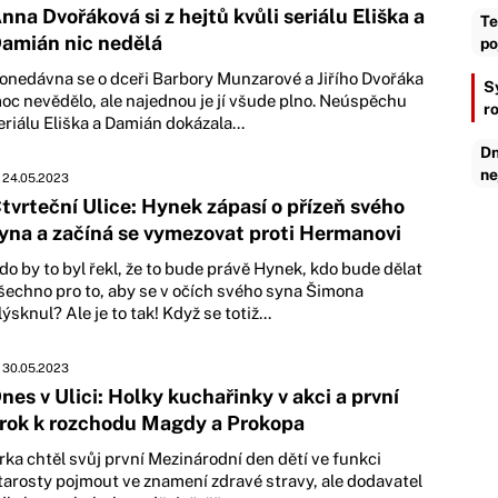
nna Dvořáková si z hejtů kvůli seriálu Eliška a
Te
amián nic nedělá
po
onedávna se o dceři Barbory Munzarové a Jiřího Dvořáka
S
oc nevědělo, ale najednou je jí všude plno. Neúspěchu
r
eriálu Eliška a Damián dokázala...
Dn
ne
24.05.2023
tvrteční Ulice: Hynek zápasí o přízeň svého
yna a začíná se vymezovat proti Hermanovi
do by to byl řekl, že to bude právě Hynek, kdo bude dělat
šechno pro to, aby se v očích svého syna Šimona
lýsknul? Ale je to tak! Když se totiž...
30.05.2023
nes v Ulici: Holky kuchařinky v akci a první
rok k rozchodu Magdy a Prokopa
irka chtěl svůj první Mezinárodní den dětí ve funkci
tarosty pojmout ve znamení zdravé stravy, ale dodavatel