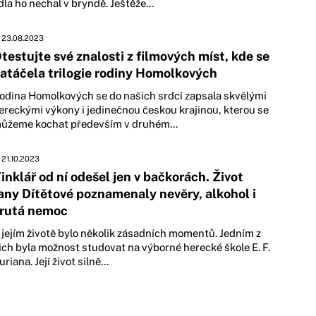
ídla ho nechal v bryndě. Ještěže...
23.08.2023
testujte své znalosti z filmových míst, kde se
atáčela trilogie rodiny Homolkových
odina Homolkových se do našich srdcí zapsala skvělými
ereckými výkony i jedinečnou českou krajinou, kterou se
ůžeme kochat především v druhém...
21.10.2023
inklář od ní odešel jen v bačkorách. Život
any Dítětové poznamenaly nevěry, alkohol i
rutá nemoc
 jejím životě bylo několik zásadních momentů. Jedním z
ich byla možnost studovat na výborné herecké škole E. F.
uriana. Její život silně...