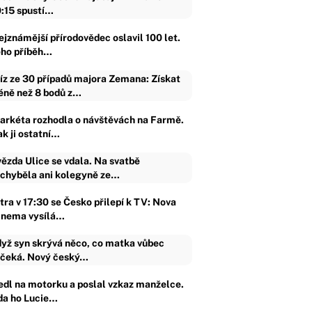
:15 spustí…
ejznámější přírodovědec oslavil 100 let.
eho příběh…
íz ze 30 případů majora Zemana: Získat
ně než 8 bodů z…
arkéta rozhodla o návštěvách na Farmě.
ak ji ostatní…
ězda Ulice se vdala. Na svatbě
chyběla ani kolegyně ze…
tra v 17:30 se Česko přilepí k TV: Nova
inema vysílá…
yž syn skrývá něco, co matka vůbec
čeká. Nový český…
edl na motorku a poslal vzkaz manželce.
da ho Lucie…