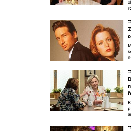
o
r
Z
o
M
s
n
D
m
ř
B
p
a