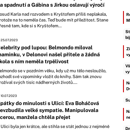
a spadnutí a Gábina s Jirkou oslavují výročí
osud Karla nad rozvodem s Kryštofem příliš neplakala,
R
rotože na to neměla čas. Teď bude mít příležitost. Stane
M
řesně tam, kde si s Kryštofem...
St
bi
25.07.2023
elebrity pod lupou: Belmondo miloval
Z
aminku, v Delonovi našel přítele a žádná
v
kola s ním neměla trpělivost
Vš
elmondo se v pozdním věku, kdy už mu tělo nesloužilo,
vy
ozhodl své vzpomínky vložit do knihy. Sám tak znovu
rožíval svých tisíc nádherných životů....
Ne
D
10.07.2023
Su
pátky do minulosti s Ulicí: Eva Boháčová
evzbudila velké sympatie. Manipulovala
N
cerou, manžela chtěla přejet
n
 Ulici byla jen krátce, ale stihla se stát jednou z nejméně
Dn