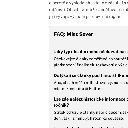
o porotě a výsledcích, a také o zákulisí
událostí. Obsah se může zaměřovat na akt
její vývoj a význam pro severní region.
FAQ: Miss Sever
Jaký typ obsahu mohu očekávat na s
Očekávejte články zaměřené na soutěž kr
představení finalistek, rozhovorů a výsl
Dotýkají se články pod tímto štítkem 
Ano, obsah může reflektovat význam sout
místní komunitu či kulturu.
Lze zde nalézt historické informace
ročník?
Štítek sdružuje články napříč časem, tak
dění, tak i z minulých ročníků soutěže.