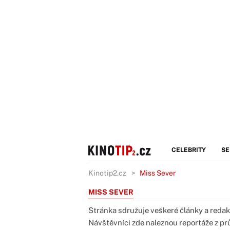
CELEBRITY
SE
Kinotip2.cz
Miss Sever
MISS SEVER
Stránka sdružuje veškeré články a redakč
Návštěvníci zde naleznou reportáže z prů