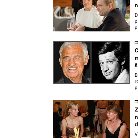
n
D
p
p
C
m
š
B
r
p
Z
n
d
V