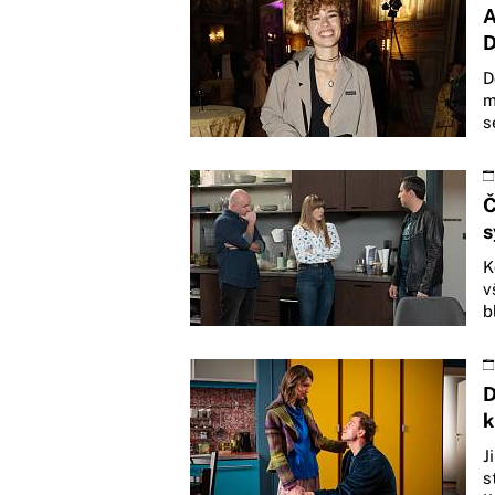
A
D
D
m
s
Č
s
K
v
b
D
k
J
s