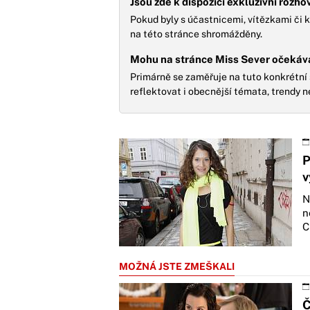
Jsou zde k dispozici exkluzivní rozh
Pokud byly s účastnicemi, vítězkami či 
na této stránce shromážděny.
Mohu na stránce Miss Sever očekávat
Primárně se zaměřuje na tuto konkrétní 
reflektovat i obecnější témata, trendy n
P
v
N
n
C
MOŽNÁ JSTE ZMEŠKALI
Č