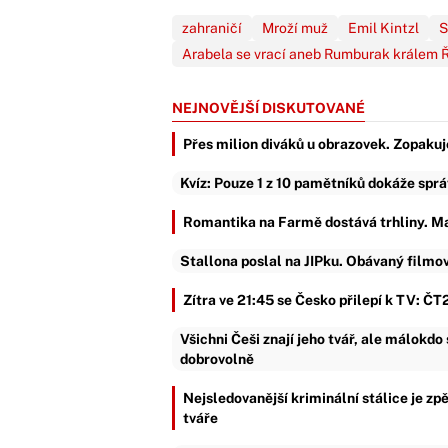
zahraničí
Mroží muž
Emil Kintzl
S
Arabela se vrací aneb Rumburak králem 
NEJNOVĚJŠÍ DISKUTOVANÉ
Přes milion diváků u obrazovek. Zopakuj
Kvíz: Pouze 1 z 10 pamětníků dokáže sprá
Romantika na Farmě dostává trhliny. Ma
Stallona poslal na JIPku. Obávaný filmov
Zítra ve 21:45 se Česko přilepí k TV: ČT2
Všichni Češi znají jeho tvář, ale málokd
dobrovolně
Nejsledovanější kriminální stálice je zp
tváře