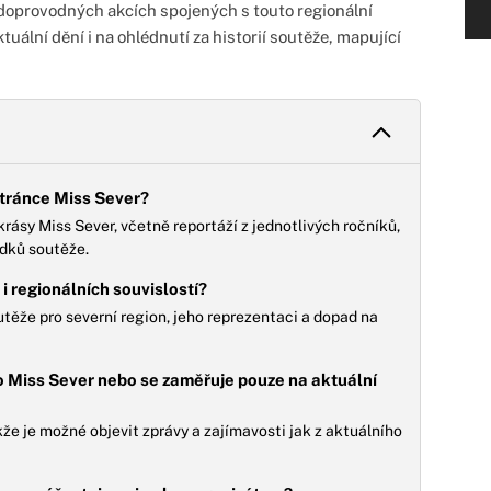
 a doprovodných akcích spojených s touto regionální
uální dění i na ohlédnutí za historií soutěže, mapující
tránce Miss Sever?
ásy Miss Sever, včetně reportáží z jednotlivých ročníků,
edků soutěže.
i regionálních souvislostí?
ěže pro severní region, jeho reprezentaci a dopad na
 o Miss Sever nebo se zaměřuje pouze na aktuální
že je možné objevit zprávy a zajímavosti jak z aktuálního