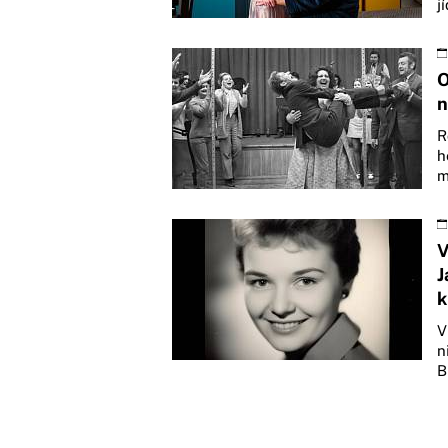
j
O
n
R
h
m
V
J
k
V
n
B