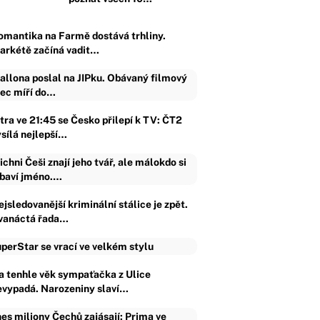
omantika na Farmě dostává trhliny.
arkétě začíná vadit…
allona poslal na JIPku. Obávaný filmový
jec míří do…
ítra ve 21:45 se Česko přilepí k TV: ČT2
ysílá nejlepší…
ichni Češi znají jeho tvář, ale málokdo si
baví jméno.…
jsledovanější kriminální stálice je zpět.
vanáctá řada…
perStar se vrací ve velkém stylu
a tenhle věk sympaťačka z Ulice
evypadá. Narozeniny slaví…
es miliony Čechů zajásají: Prima ve