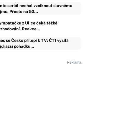
nto seriál nechal vzniknout slavnému
jmu. Přesto na 50…
ympaťačku z Ulice čeká těžké
ozhodování. Reakce…
es se Česko přilepí k TV: ČT1 vysílá
jdražší pohádku…