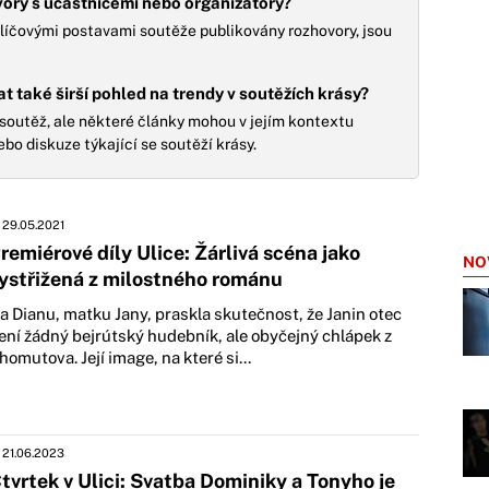
ovory s účastnicemi nebo organizátory?
klíčovými postavami soutěže publikovány rozhovory, jsou
 také širší pohled na trendy v soutěžích krásy?
soutěž, ale některé články mohou v jejím kontextu
ebo diskuze týkající se soutěží krásy.
29.05.2021
remiérové díly Ulice: Žárlivá scéna jako
NO
ystřižená z milostného románu
a Dianu, matku Jany, praskla skutečnost, že Janin otec
ení žádný bejrútský hudebník, ale obyčejný chlápek z
homutova. Její image, na které si...
21.06.2023
tvrtek v Ulici: Svatba Dominiky a Tonyho je