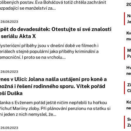
blíbených postav. Eva Boháčová totiž chtěla zachránit
20
ozpadající se manželství za...
N
J
28.08.2023
pět do devadesátek: Otestujte si své znalosti
Kv
 seriálu Akta X
mé
ysteriózní příběhy jsou v dnešní době ve filmech i
M
eriálech stejně populární jako příběhy kriminální a
P
emocniční. I proto se na vrcholu...
Hv
28.09.2023
ne
nes v Ulici: Jolana našla ustájení pro koně a
Zí
ožná i řešení rodinného sporu. Vítek pořád
C
eší Duška
Kd
lanka s Evženem pořád ještě ničím nepřebili tu hořkou
ne
říchuť Mariiny zloby. Při plánování penzionu na statku si
ni jeden z nich nemyslel, že...
S
Z
26.09.2023