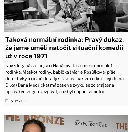
Taková normální rodinka: Pravý důkaz,
že jsme uměli natočit situační komedii
už v roce 1971
Navzdory názvu nejsou Hanákovi tak docela normální
rodinka. Maskot rodiny, babička (Marie Rosůlková) píše
detektivky a různé detaily si zkouší na své rodině. Její dcera
Cilka (Dana Medřická) má zase ve zvyku se zčistajasna
uprostřed věty rozezpívat, což byl nápad samotné...
15.08.2022