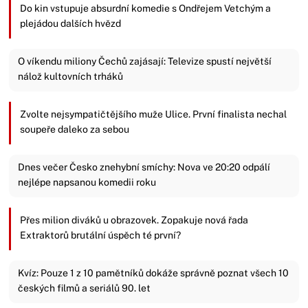
Do kin vstupuje absurdní komedie s Ondřejem Vetchým a
plejádou dalších hvězd
O víkendu miliony Čechů zajásají: Televize spustí největší
nálož kultovních trháků
Zvolte nejsympatičtějšího muže Ulice. První finalista nechal
soupeře daleko za sebou
Dnes večer Česko znehybní smíchy: Nova ve 20:20 odpálí
nejlépe napsanou komedii roku
Přes milion diváků u obrazovek. Zopakuje nová řada
Extraktorů brutální úspěch té první?
Kvíz: Pouze 1 z 10 pamětníků dokáže správně poznat všech 10
českých filmů a seriálů 90. let