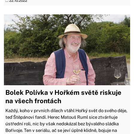
22.10.2022
Bolek Polívka v Hořkém světě riskuje
na všech frontách
Každý, koho v prvních dílech vtáhl Hořký svět do svého děje,
teď Štěpánovi fandí. Herec Matouš Ruml sice ztvárňuje
ústřední roli, nic by však nedokázal bez bývalého sládka
Bořivoje. Ten v seriálu, ač se jeví úplně klidně, bojuje na