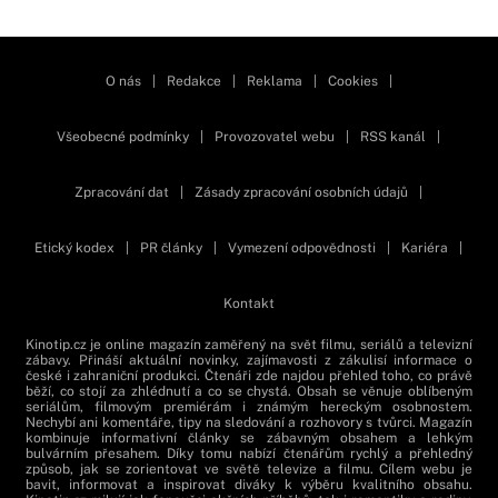
Zavřít reklamu
O nás
|
Redakce
|
Reklama
|
Cookies
|
Všeobecné podmínky
|
Provozovatel webu
|
RSS kanál
|
Zpracování dat
|
Zásady zpracování osobních údajů
|
Etický kodex
|
PR články
|
Vymezení odpovědnosti
|
Kariéra
|
Kontakt
Kinotip.cz je online magazín zaměřený na svět filmu, seriálů a televizní
zábavy. Přináší aktuální novinky, zajímavosti z zákulisí informace o
české i zahraniční produkci. Čtenáři zde najdou přehled toho, co právě
běží, co stojí za zhlédnutí a co se chystá. Obsah se věnuje oblíbeným
seriálům, filmovým premiérám i známým hereckým osobnostem.
Nechybí ani komentáře, tipy na sledování a rozhovory s tvůrci. Magazín
kombinuje informativní články se zábavným obsahem a lehkým
bulvárním přesahem. Díky tomu nabízí čtenářům rychlý a přehledný
způsob, jak se zorientovat ve světě televize a filmu. Cílem webu je
bavit, informovat a inspirovat diváky k výběru kvalitního obsahu.