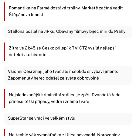
Romantika na Farmě dostává trhliny. Markétě začíná vadit
Štěpánova lenost
Stallona poslal na JIPku. Obávaný filmový bijec míří do Prahy
Zítra ve 21:45 se Česko přilepí k TV: ČT2 vysílá nejlepší
detektivku historie
Všichni Češi znají jeho tvář, ale málokdo si vybaví jméno.
Zapomenutý herec odešel ze světa dobrovolně
Nejsledovanější kriminální stálice je zpět. Dvanáctá řada
přinese těžší případy, vedra i známé tváře
SuperStar se vrací ve velkém stylu
Na tenhle věk sympaťačka z Ulice nevypadá. Narozeniny