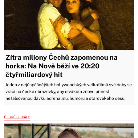
Zítra miliony Čechů zapomenou na
horka: Na Nově běží ve 20:20
čtyřmiliardový hit
Jeden z nejúspěšnějších hollywoodských velkofilmů své doby se
vrací na české obrazovky, aby divákům znovu přinesl
nefalšovanou dávku adrenalinu, humoru a starověkého děsu.
ČESKÉ SERIÁLY