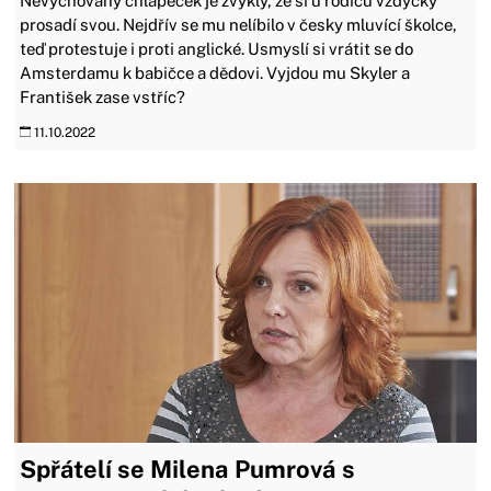
Nevychovaný chlapeček je zvyklý, že si u rodičů vždycky
prosadí svou. Nejdřív se mu nelíbilo v česky mluvící školce,
teď protestuje i proti anglické. Usmyslí si vrátit se do
Amsterdamu k babičce a dědovi. Vyjdou mu Skyler a
František zase vstříc?
11.10.2022
Spřátelí se Milena Pumrová s