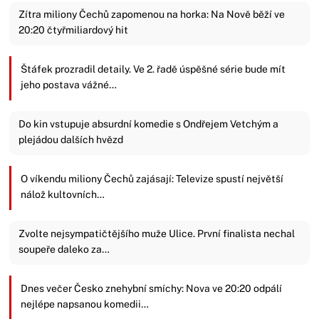
Zítra miliony Čechů zapomenou na horka: Na Nově běží ve
20:20 čtyřmiliardový hit
Štáfek prozradil detaily. Ve 2. řadě úspěšné série bude mít
jeho postava vážné…
Do kin vstupuje absurdní komedie s Ondřejem Vetchým a
plejádou dalších hvězd
O víkendu miliony Čechů zajásají: Televize spustí největší
nálož kultovních…
Zvolte nejsympatičtějšího muže Ulice. První finalista nechal
soupeře daleko za…
Dnes večer Česko znehybní smíchy: Nova ve 20:20 odpálí
nejlépe napsanou komedii…