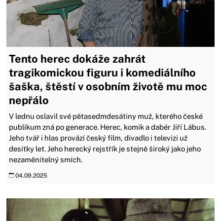
Tento herec dokáže zahrát
tragikomickou figuru i komediálního
šaška, štěstí v osobním životě mu moc
nepřálo
V lednu oslavil své pětasedmdesátiny muž, kterého české
publikum zná po generace. Herec, komik a dabér Jiří Lábus.
Jeho tvář i hlas provází český film, divadlo i televizi už
desítky let. Jeho herecký rejstřík je stejně široký jako jeho
nezaměnitelný smích.
04.09.2025