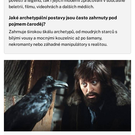
pověstí a legend, tak i jejich moderní zpracování v současné
beletrii, filmu, videohrách a dalších médiích.
Jaké archetypální postavy jsou často zahrnuty pod
pojmem čaroděj?
Zahrnuje širokou škálu archetypů, od moudrých starců s
bílými vousy a mocnými kouzelnic až po šamany,
nekromanty nebo záhadné manipulátory s realitou.