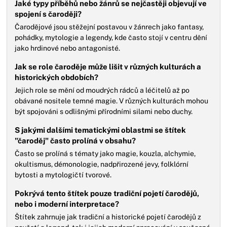
Jaké typy příběhů nebo žánrů se nejčastěji objevují ve
spojení s čaroději?
Čarodějové jsou stěžejní postavou v žánrech jako fantasy,
pohádky, mytologie a legendy, kde často stojí v centru dění
jako hrdinové nebo antagonisté.
Jak se role čaroděje může lišit v různých kulturách a
historických obdobích?
Jejich role se mění od moudrých rádců a léčitelů až po
obávané nositele temné magie. V různých kulturách mohou
být spojováni s odlišnými přírodními silami nebo duchy.
S jakými dalšími tematickými oblastmi se štítek
"čaroděj" často prolíná v obsahu?
Často se prolíná s tématy jako magie, kouzla, alchymie,
okultismus, démonologie, nadpřirozené jevy, folklórní
bytosti a mytologičtí tvorové.
Pokrývá tento štítek pouze tradiční pojetí čarodějů,
nebo i moderní interpretace?
Štítek zahrnuje jak tradiční a historické pojetí čarodějů z