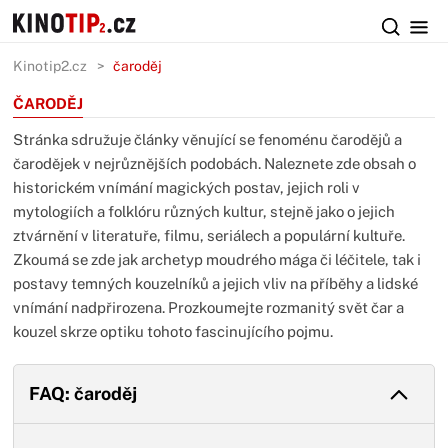
Kinotip2.cz
čaroděj
ČARODĚJ
Stránka sdružuje články věnující se fenoménu čarodějů a
čarodějek v nejrůznějších podobách. Naleznete zde obsah o
historickém vnímání magických postav, jejich roli v
mytologiích a folklóru různých kultur, stejně jako o jejich
ztvárnění v literatuře, filmu, seriálech a populární kultuře.
Zkoumá se zde jak archetyp moudrého mága či léčitele, tak i
postavy temných kouzelníků a jejich vliv na příběhy a lidské
vnímání nadpřirozena. Prozkoumejte rozmanitý svět čar a
kouzel skrze optiku tohoto fascinujícího pojmu.
FAQ: čaroděj