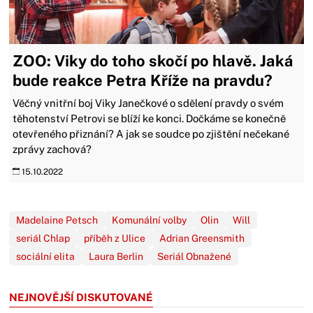
ZOO: Viky do toho skočí po hlavě. Jaká
bude reakce Petra Kříže na pravdu?
Věčný vnitřní boj Viky Janečkové o sdělení pravdy o svém
těhotenství Petrovi se blíží ke konci. Dočkáme se konečně
otevřeného přiznání? A jak se soudce po zjištění nečekané
zprávy zachová?
15.10.2022
Madelaine Petsch
Komunální volby
Olin
Will
seriál Chlap
příběh z Ulice
Adrian Greensmith
sociální elita
Laura Berlin
Seriál Obnažené
NEJNOVĚJŠÍ DISKUTOVANÉ