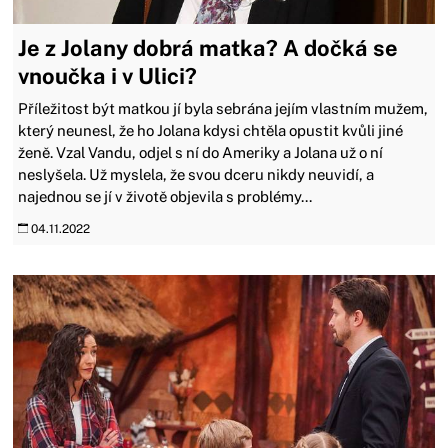
Je z Jolany dobrá matka? A dočká se
vnoučka i v Ulici?
Příležitost být matkou jí byla sebrána jejím vlastním mužem,
který neunesl, že ho Jolana kdysi chtěla opustit kvůli jiné
ženě. Vzal Vandu, odjel s ní do Ameriky a Jolana už o ní
neslyšela. Už myslela, že svou dceru nikdy neuvidí, a
najednou se jí v životě objevila s problémy...
04.11.2022